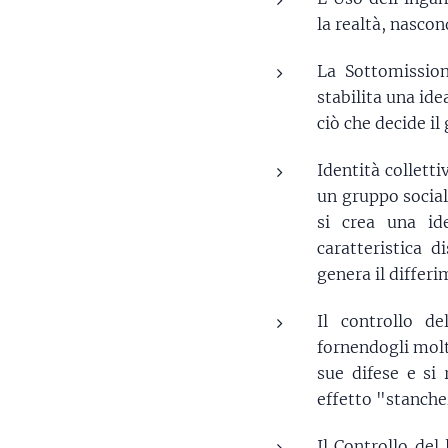
la realtà, nasc
La Sottomission
stabilita una id
ciò che decide il
Identità collett
un gruppo social
si crea una ide
caratteristica 
genera il differi
Il controllo de
fornendogli molt
sue difese e si
effetto "stanche
Il Controllo del