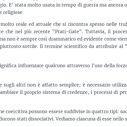
io. E' stata molto usata in tempo di guerra ma ancora o
e religiose
lto reale ed attuale che si riscontra spesso nelle truf
re che nel più recente "Prati-Gate". Tuttavia, il proce
ona non è sempre così drammatico ed evidente come vien
iuttosto sottile. Il termine scientifico da attribuire al 
ignifica influenzare qualcuno attraverso l'uso della for
 sugli altri non è affatto semplice; è necessario utiliz
mbiare il proprio sistema di credenze, i processi di pen
ne coercitiva possono essere suddivise in quattro tipi: s
ducono stati dissociativi. Vediamo ciascuna di esse nello 