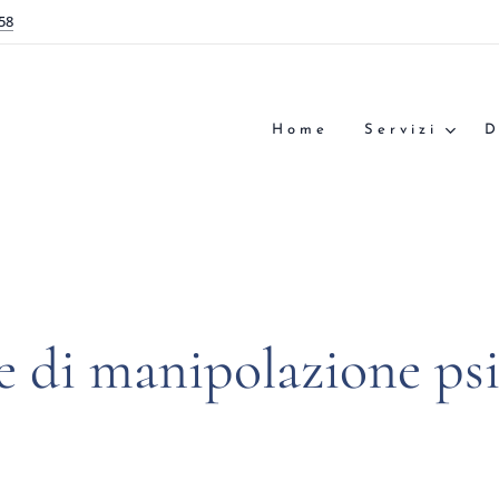
58
Home
Servizi
D
e di manipolazione psi