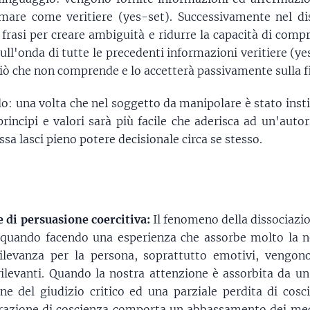
mare come veritiere (yes-set). Successivamente nel 
i frasi per creare ambiguità e ridurre la capacità di com
ull'onda di tutte le precedenti informazioni veritiere (ye
ciò che non comprende e lo accetterà passivamente sulla f
o: una volta che nel soggetto da manipolare è stato instil
principi e valori sarà più facile che aderisca ad un'aut
essa lasci pieno potere decisionale circa se stesso.
e di persuasione coercitiva:
Il fenomeno della dissociazion
a quando facendo una esperienza che assorbe molto la n
 rilevanza per la persona, soprattutto emotivi, vengo
rilevanti. Quando la nostra attenzione è assorbita da un
 del giudizio critico ed una parziale perdita di cosci
terazione di coscienza comporta un abbassamento dei mecc