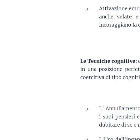
Attivazione emot
anche velate e
incoraggiano la 
Le Tecniche cognitive:
c
in una posizione perfe
coercitiva di tipo cognit
L' Annullamento 
i suoi pensieri
dubitare di se e 
L'Uso dell'inga