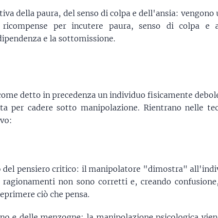
iva della paura, del senso di colpa e dell'ansia: vengono
 ricompense per incutere paura, senso di colpa e 
dipendenza e la sottomissione.
ome detto in precedenza un individuo fisicamente debole 
tta per cadere sotto manipolazione. Rientrano nelle te
ivo:
del pensiero critico: il manipolatore "dimostra" all'ind
 e ragionamenti non sono corretti e, creando confusione
reprimere ciò che pensa.
nno e delle menzogne: la manipolazione psicologica vien