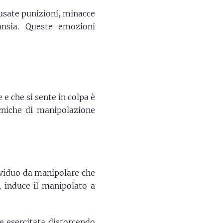
 usate punizioni, minacce
ansia. Queste emozioni
e che si sente in colpa è
cniche di manipolazione
ividuo da manipolare che
, induce il manipolato a
e esercitata distorcendo