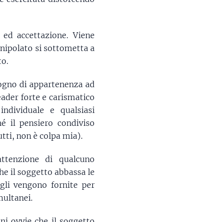
 ed accettazione. Viene
anipolato si sottometta a
to.
isogno di appartenenza ad
eader forte e carismatico
individuale e qualsiasi
hé il pensiero condiviso
tti, non è colpa mia).
'attenzione di qualcuno
he il soggetto abbassa le
 gli vengono fornite per
multanei.
ni ovvie che il soggetto