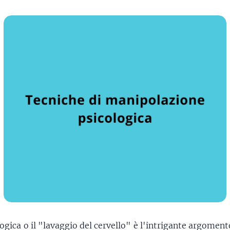
gica o il "lavaggio del cervello" è l'intrigante argomento