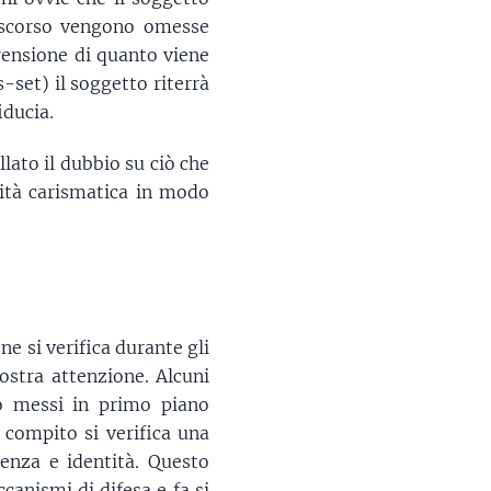
discorso vengono omesse
prensione di quanto viene
s-set) il soggetto riterrà
iducia.
lato il dubbio su ciò che
orità carismatica in modo
e si verifica durante gli
ostra attenzione. Alcuni
no messi in primo piano
 compito si verifica una
enza e identità. Questo
anismi di difesa e fa si