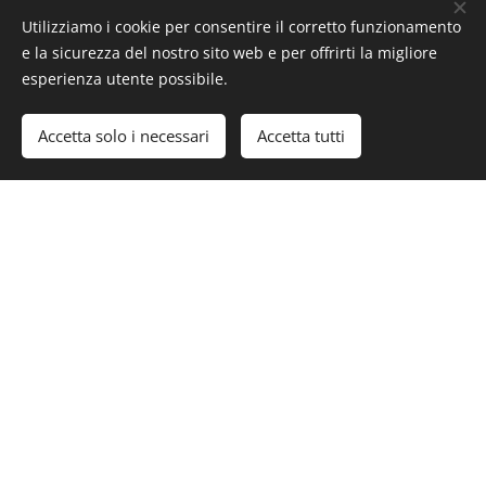
Ansia,
Scelte
Gestion
Utilizziamo i cookie per consentire il corretto funzionamento
Panico,
di vita
e delle
e la sicurezza del nostro sito web e per offrirti la migliore
Fobie
Emozio
esperienza utente possibile.
ni
Accetta solo i necessari
Accetta tutti
Depres
Elabor
Traumi
sione e
azione
ed
disturb
del
Eventi
i dell'umore
Lutto
Critici
Vita di
Amore
Tradim
Coppia
e
ento e
e
Affettiv
Separa
Famiglia
ità
zione