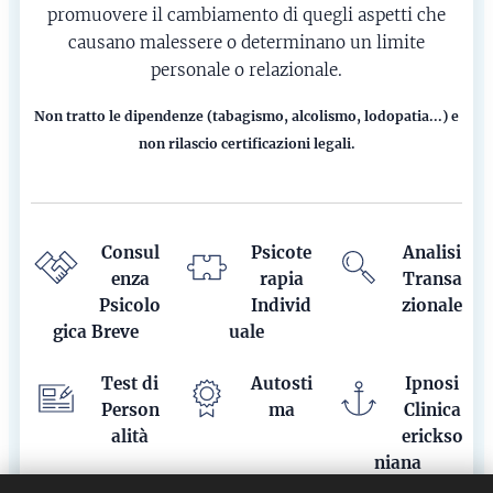
promuovere il cambiamento di quegli aspetti che
causano malessere o determinano un limite
personale o relazionale.
Non tratto le dipendenze (tabagismo, alcolismo, lodopatia...) e
non rilascio certificazioni legali.
Consul
Psicote
Analisi
enza
rapia
Transa
Psicolo
Individ
zionale
gica Breve
uale
Test di
Autosti
Ipnosi
Person
ma
Clinica
alità
erickso
niana