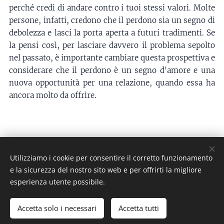
perché credi di andare contro i tuoi stessi valori. Molte
persone, infatti, credono che il perdono sia un segno di
debolezza e lasci la porta aperta a futuri tradimenti. Se
la pensi così, per lasciare davvero il problema sepolto
nel passato, è importante cambiare questa prospettiva e
considerare che il perdono è un segno d'amore e una
nuova opportunità per una relazione, quando essa ha
ancora molto da offrire.
© 2026 Dott. Maurizio Sgambati - P.I. 01577670936 - È
Utilizziamo i cookie per consentire il corretto funzionamento
severamente vietata la riproduzione.
e la sicurezza del nostro sito web e per offrirti la migliore
esperienza utente possibile.
Iscritto all'Ordine degli Psicologi del Friuli Venezia Giulia
col n. 787 dal 10-09-2005
Accetta solo i necessari
Accetta tutti
Cookies