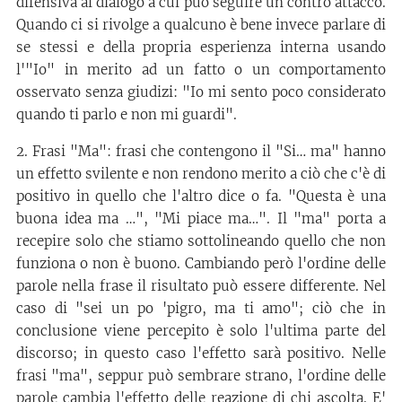
difensiva al dialogo a cui può seguire un contro attacco.
Quando ci si rivolge a qualcuno è bene invece parlare di
se stessi e della propria esperienza interna usando
l'"Io" in merito ad un fatto o un comportamento
osservato senza giudizi: "Io mi sento poco considerato
quando ti parlo e non mi guardi".
2. Frasi "Ma": frasi che contengono il "Si… ma" hanno
un effetto svilente e non rendono merito a ciò che c'è di
positivo in quello che l'altro dice o fa. "Questa è una
buona idea ma …", "Mi piace ma…". Il "ma" porta a
recepire solo che stiamo sottolineando quello che non
funziona o non è buono. Cambiando però l'ordine delle
parole nella frase il risultato può essere differente. Nel
caso di "sei un po 'pigro, ma ti amo"; ciò che in
conclusione viene percepito è solo l'ultima parte del
discorso; in questo caso l'effetto sarà positivo. Nelle
frasi "ma", seppur può sembrare strano, l'ordine delle
parole cambia l'effetto delle reazione di chi ascolta. E'