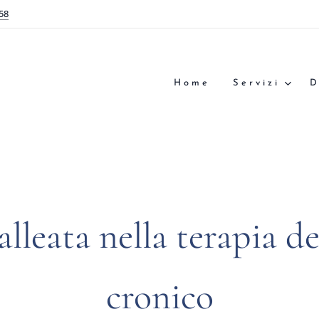
58
Home
Servizi
D
 alleata nella terapia d
cronico