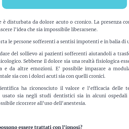
e è disturbata da dolore acuto o cronico. La presenza co
scere l'idea che sia impossibile liberarsene.
ta le persone sofferenti a sentisi impotenti e in balia di 
 dare del sollievo ai pazienti sofferenti aiutandoli a tras
sicologico. Sebbene il dolore sia una realtà fisiologica es
sia e da altre emozioni. E' possibile imparare a modul
ale sia con i dolori acuti sia con quelli cronici.
entifica ha riconosciuto il valore e l'efficacia delle t
' usato sia negli studi dentistici sia in alcuni ospedal
ssibile ricorrere all'uso dell'anestesia.
possono essere trattati con l'ipnosi?